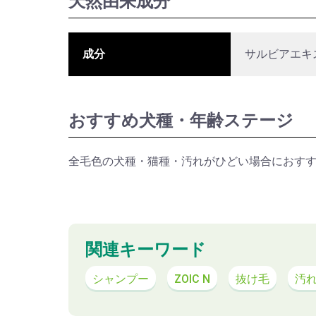
天然由来成分
成分
サルビアエキ
おすすめ犬種・年齢ステージ
全毛色の犬種・猫種・汚れがひどい場合におす
関連キーワード
シャンプー
ZOIC N
抜け毛
汚