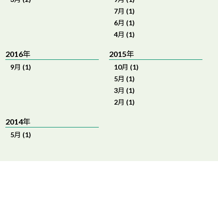
7月 (1)
6月 (1)
4月 (1)
2016年
2015年
9月 (1)
10月 (1)
5月 (1)
3月 (1)
2月 (1)
2014年
5月 (1)