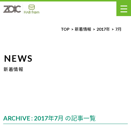
TOP
新着情報
2017年
7
月
NEWS
新着情報
ARCHIVE : 2017年7月 の記事一覧