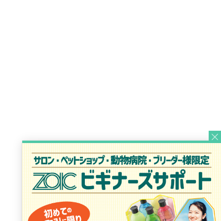
（犬用・猫用栄養補完食）
ゾイック ベースメイクシャンプー
ハブ フロム ビサイド
フリーズ ドライトリーツ
企業情報
代表メッセージ
コーポレートメッセージ
終生飼養を応援
会社概要
事業内容
沿革
採用情報
先輩社員メッセージ
募集要項