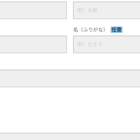
名（ふりがな）
任意