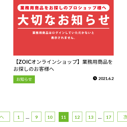
【ZOICオンラインショップ】業務用商品を
お探しのお客様へ
2021.6.2
お知らせ
前へ
1
…
9
10
11
12
13
…
17
次