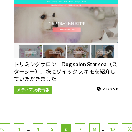
トリミングサロン「Dog salon Star sea（ス
ターシー）」様にゾイック スキモを紹介し
ていただきました。
2023.6.8
メディア掲載情報
前へ
1
…
4
5
6
7
8
…
17
次