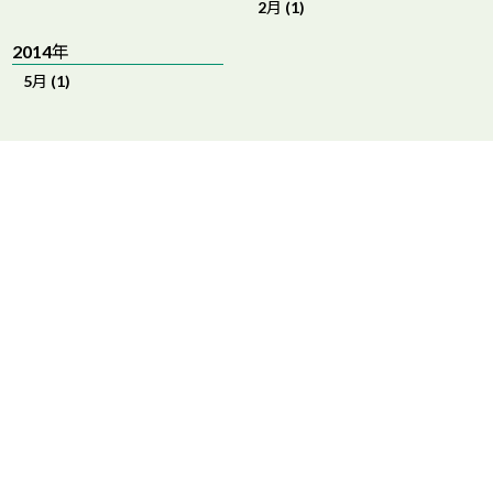
2月 (1)
2014年
5月 (1)
RECRUIT
ペット業界の未来を
いっしょに創造する、新しい
ハートランドメンバーを