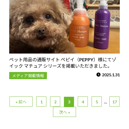
ペット用品の通販サイト ペピイ（PEPPY）様にてゾ
イック マチュア シリーズを掲載いただきました。
2025.1.31
メディア掲載情報
« 前へ
1
2
3
4
5
…
17
次へ »