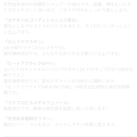
天然由来成分の弱酸性シャンプーの成分です。皮膚、被毛をいたわ
りながらやさしく洗いあげ、ニオイや汚れもしっかり落とします。
「カチオン化コンディショニング成分」
被毛にしなやかさとやわらかさをあたえ、すぐれたコンディション
に仕上げます。
「カシミヤケラチン」
※水分解ケラチン[カシミヤヤギ]
被毛補修成分です。ふんわりなめらかな手触りに仕上げます。
「ヒートアクティブ®PPT」
※[ジヒドロキシメチルシリルプロポキシ]ヒドロキシプロピル加水分
解ケラチン
被毛補修成分です。被毛のダメージを内側から補修します。
『ヒートアクティブ/HEATACTIVE』は株式会社成和化成の登録商
標です。
「イソプロピルメチルフェノール」
殺菌成分です。悪臭の原因菌を殺菌し臭いを消します。
「天然系多糖類ポリマー」
被毛にハリ・コシを与え、カットしやすい状態に整えます。