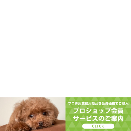
[CASE4]ユーザーボイス
[CASE3]ユーザーボイス
[CASE2]ユーザーボイス
ハブ フロム サーモンオイル
（犬用・猫用栄養補完食）
ゾイック ベースメイクシャンプー
ハブ フロム ビサイド
フリーズ ドライトリーツ
企業情報
代表メッセージ
コーポレートメッセージ
終生飼養を応援
会社概要
事業内容
沿革