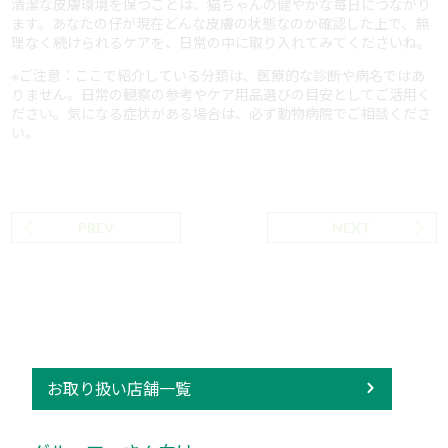
清潔な皮膚環境を保つことは、猫ちゃんの健やかな毎日につながり
ます。あなたの仔が現在どんな皮膚の状態なのか確認した上で、無
理なく続けられるケアを、日常の中に取り入れてみてくださいね。
※ご注意：ここで紹介している分類は、医療的な診断や病名ではあ
りません。日常の観察の参考やケア用品選びの目安としてご活用く
ださい。気になる症状がある場合は、必ず動物病院でご相談くださ
い。
PREV
NEXT
お取り扱い店舗一覧