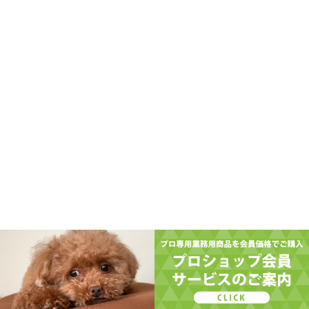
ゾイックコロン
スーパークレンジング
カット-X
スピードスムーサー
スピーディワン
グルーミング商品
クイックハーフ
ドライシャンプー
ポゼス
ダイックス
ファーメイクフレグランス
炭酸泉EX
ビジューファムフォードッグス
シーロマ フォー ペット
京翠