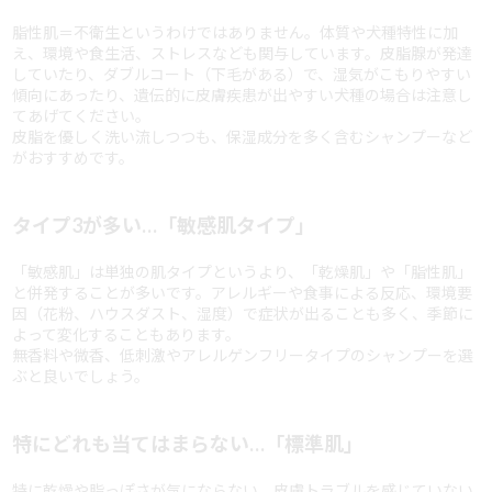
脂性肌＝不衛生というわけではありません。体質や犬種特性に加
え、環境や食生活、ストレスなども関与しています。皮脂腺が発達
していたり、ダブルコート（下毛がある）で、湿気がこもりやすい
傾向にあったり、遺伝的に皮膚疾患が出やすい犬種の場合は注意し
てあげてください。
皮脂を優しく洗い流しつつも、保湿成分を多く含むシャンプーなど
がおすすめです。
タイプ3が多い…「敏感肌タイプ」
「敏感肌」は単独の肌タイプというより、「乾燥肌」や「脂性肌」
と併発することが多いです。アレルギーや食事による反応、環境要
因（花粉、ハウスダスト、湿度）で症状が出ることも多く、季節に
よって変化することもあります。
無香料や微香、低刺激やアレルゲンフリータイプのシャンプーを選
ぶと良いでしょう。
特にどれも当てはまらない…「標準肌」
特に乾燥や脂っぽさが気にならない、皮膚トラブルを感じていない