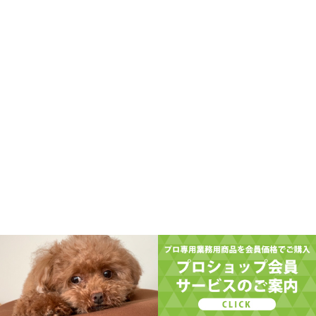
TOP
コンセプト
お取引中またはご検討中のお客様へ
私たちの考え方
ビギナーズサポート
イベント情報
サロン経営を学ぶ
開業&支店出店サポート
販売支援
ペットのお手入れお役立ち情報