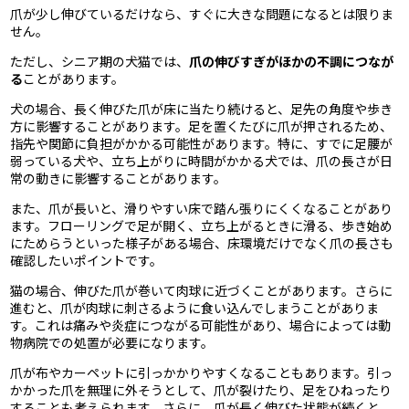
爪が少し伸びているだけなら、すぐに大きな問題になるとは限りま
せん。
ただし、シニア期の犬猫では、
爪の伸びすぎがほかの不調につなが
る
ことがあります。
犬の場合、長く伸びた爪が床に当たり続けると、足先の角度や歩き
方に影響することがあります。足を置くたびに爪が押されるため、
指先や関節に負担がかかる可能性があります。特に、すでに足腰が
弱っている犬や、立ち上がりに時間がかかる犬では、爪の長さが日
常の動きに影響することがあります。
また、爪が長いと、滑りやすい床で踏ん張りにくくなることがあり
ます。フローリングで足が開く、立ち上がるときに滑る、歩き始め
にためらうといった様子がある場合、床環境だけでなく爪の長さも
確認したいポイントです。
猫の場合、伸びた爪が巻いて肉球に近づくことがあります。さらに
進むと、爪が肉球に刺さるように食い込んでしまうことがありま
す。これは痛みや炎症につながる可能性があり、場合によっては動
物病院での処置が必要になります。
爪が布やカーペットに引っかかりやすくなることもあります。引っ
かかった爪を無理に外そうとして、爪が裂けたり、足をひねったり
することも考えられます。さらに、爪が長く伸びた状態が続くと、