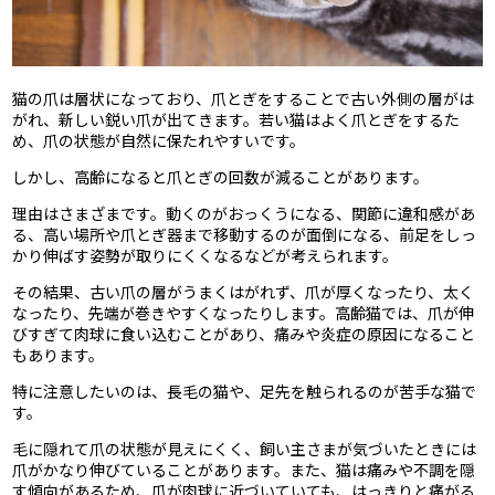
猫の爪は層状になっており、爪とぎをすることで古い外側の層がは
がれ、新しい鋭い爪が出てきます。若い猫はよく爪とぎをするた
め、爪の状態が自然に保たれやすいです。
しかし、高齢になると爪とぎの回数が減ることがあります。
理由はさまざまです。動くのがおっくうになる、関節に違和感があ
る、高い場所や爪とぎ器まで移動するのが面倒になる、前足をしっ
かり伸ばす姿勢が取りにくくなるなどが考えられます。
その結果、古い爪の層がうまくはがれず、爪が厚くなったり、太く
なったり、先端が巻きやすくなったりします。高齢猫では、爪が伸
びすぎて肉球に食い込むことがあり、痛みや炎症の原因になること
もあります。
特に注意したいのは、長毛の猫や、足先を触られるのが苦手な猫で
す。
毛に隠れて爪の状態が見えにくく、飼い主さまが気づいたときには
爪がかなり伸びていることがあります。また、猫は痛みや不調を隠
す傾向があるため、爪が肉球に近づいていても、はっきりと痛がる