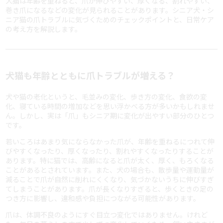
犬猫は年齢を重ねると、爪が伸びやすい、厚くなる、割れやすい、
巻き爪になるなどの変化が見られることがあります。シニア犬・シ
ニア猫の爪トラブルに気づくためのチェックポイントと、日常ケア
の考え方を解説します。
犬猫も年齢とともに爪トラブルが増える？
犬や猫の老化というと、毛並みの変化、歩き方の変化、食欲の変
化、寝ている時間の増加などを思い浮かべる方が多いかもしれませ
ん。しかし、実は「爪」もシニア期に変化が出やすい部分のひとつ
です。
若いころはあまり気にならなかった爪が、年齢を重ねるにつれて伸
びやすくなったり、厚くなったり、割れやすくなったりすることが
あります。特に猫では、高齢になると爪が太く、厚く、もろくなる
ことがあるとされています。また、犬の場合も、散歩量や運動量が
減ることで爪が自然に削れにくくなり、気づかないうちに伸びすぎ
てしまうことがあります。爪が長くなりすぎると、歩くときの足の
つき方に影響し、違和感や負担につながる可能性があります。
爪は、体調不良のようにすぐ目立つ変化ではありません。けれど