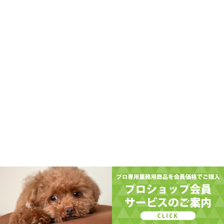
TOP
コンセプト
お取引中またはご検討中のお客様へ
私たちの考え方
ビギナーズサポート
イベント情報
サロン経営を学ぶ
開業&支店出店サポート
販売支援
ペットのお手入れお役立ち情報
お取り扱い店舗一覧